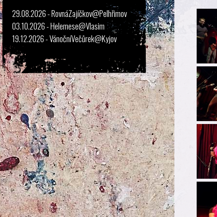
29.08.2026 - RovnáZajíčkov@Pelhřimov
03.10.2026 - Helemese@Vlasim
19.12.2026 - VánočníVečůrek@Kyjov