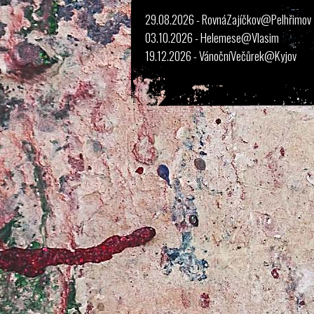
29.08.2026 - RovnáZajíčkov@Pelhřimov
03.10.2026 - Helemese@Vlasim
19.12.2026 - VánočníVečůrek@Kyjov